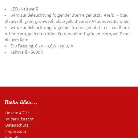
LED - kaltweiß
wird zur Beleuchtung folgender Sterne genutzt: A1e/b - blau,
blauweiß, grün, grünweiß, blau/gelb diverese A1 Sondereditionen
wird zur Beleuchtung folgender Sterne genutzt: i1 - weiß mit
rotem Kern, gelb mit rotem Kern, weiß mit grünem Kern, weiß mit
blauem Kern
E10 Fassung, 6,3V - 0,6W - ca. 0,1A
kaltweiß - 6000K
Mehr über...
Unsere AGB's
Widerrufsrecht
Datenschutz
Impressum
Kontakt