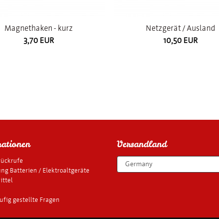
Magnethaken - kurz
Netzgerät / Ausland
3,70 EUR
10,50 EUR
ationen
Versandland
rückrufe
ng Batterien / Elektroaltgeräte
ttel
ufig gestellte Fragen