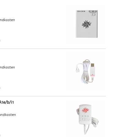
andkosten
n
andkosten
n
A1e/b/i1
andkosten
n