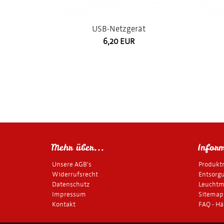
USB-Netzgerät
6,20 EUR
Mehr über...
Inform
Unsere AGB's
Produkt
Widerrufsrecht
Entsorgu
Datenschutz
Leuchtmi
Impressum
Sitemap
Kontakt
FAQ - Hä