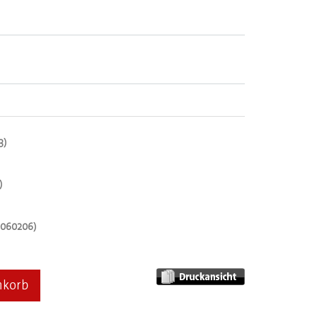
3)
)
00060206)
nkorb