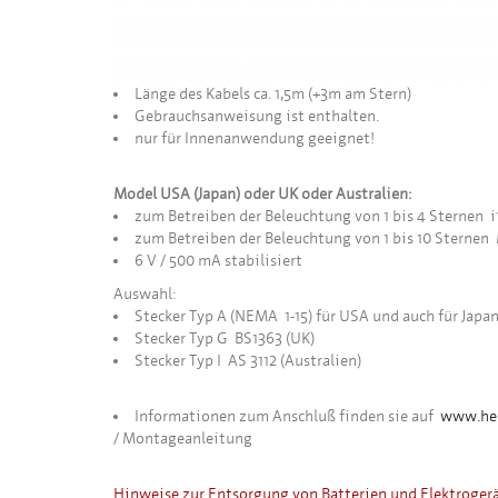
Länge des Kabels ca. 1,5m (+3m am Stern)
Gebrauchsanweisung ist enthalten.
nur für Innenanwendung geeignet!
Model USA (Japan) oder UK oder Australien:
zum Betreiben der Beleuchtung von 1 bis 4 Sternen i1
zum Betreiben der Beleuchtung von 1 bis 10 Sternen
6 V / 500 mA stabilisiert
Auswahl:
Stecker Typ A (NEMA 1-15) für USA und auch für Japa
Stecker Typ G BS1363 (UK)
Stecker Typ I AS 3112 (Australien)
Informationen zum Anschluß finden sie auf
www.her
/ Montageanleitung
Hinweise zur Entsorgung von Batterien und Elektroger