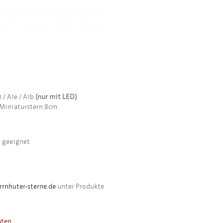
 / A1e / A1b
(nur mit LED)
 Miniaturstern 8cm
n geeignet
rnhuter-sterne.de
unter Produkte
äten