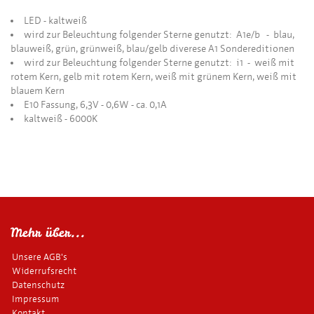
LED - kaltweiß
wird zur Beleuchtung folgender Sterne genutzt: A1e/b - blau,
blauweiß, grün, grünweiß, blau/gelb diverese A1 Sondereditionen
wird zur Beleuchtung folgender Sterne genutzt: i1 - weiß mit
rotem Kern, gelb mit rotem Kern, weiß mit grünem Kern, weiß mit
blauem Kern
E10 Fassung, 6,3V - 0,6W - ca. 0,1A
kaltweiß - 6000K
Mehr über...
Unsere AGB's
Widerrufsrecht
Datenschutz
Impressum
Kontakt