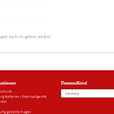
gelb, weiß, rot, gelbrot, weißrot
ationen
Versandland
rückrufe
ng Batterien / Elektroaltgeräte
ttel
ufig gestellte Fragen