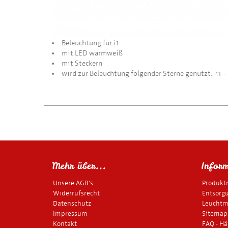
Beleuchtung für i1
mit LED warmweiß
mit Steckern
wird zur Beleuchtung folgender Sterne genutzt: i1 - 
Mehr über...
Inform
Unsere AGB's
Produkt
Widerrufsrecht
Entsorgu
Datenschutz
Leuchtmi
Impressum
Sitemap
Kontakt
FAQ - Hä