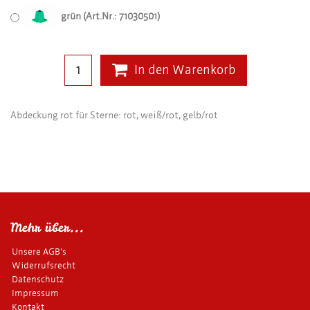
grün (Art.Nr.: 71030501)
In den Warenkorb
Abdeckung rot für Sterne: rot, weiß/rot, gelb/rot
Mehr über...
Unsere AGB's
Widerrufsrecht
Datenschutz
Impressum
Kontakt