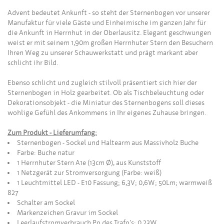
Advent bedeutet Ankunft - so steht der Sternenbogen vor unserer
Manufaktur für viele Gäste und Einheimische im ganzen Jahr für
die Ankunft in Herrnhut in der Oberlausitz. Elegant geschwungen
weist er mit seinem 1,90m großen Herrnhuter Stern den Besuchern
Ihren Weg zu unserer Schauwerkstatt und prägt markant aber
schlicht ihr Bild.
Ebenso schlicht und zugleich stilvoll präsentiert sich hier der
Sternenbogen in Holz gearbeitet. Ob als Tischbeleuchtung oder
Dekorationsobjekt - die Miniatur des Sternenbogens soll dieses
wohlige Gefühl des Ankommens in Ihr eigenes Zuhause bringen.
Zum Produkt - Lieferumfang:
Sternenbogen - Sockel und Haltearm aus Massivholz Buche
Farbe: Buche natur
1 Herrnhuter Stern A1e (13cm Ø), aus Kunststoff
1 Netzgerät zur Stromversorgung
(Farbe: weiß)
1 Leuchtmittel LED - E10 Fassung; 6,3V; 0,6W; 50Lm; warmweiß
827
Schalter am Sockel
Markenzeichen Gravur im Sockel
Leerlaufstromverbrauch Po des Trafo's: 0,23W