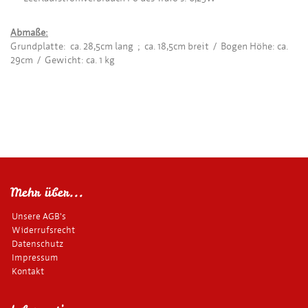
Abmaße:
Grundplatte: ca. 28,5cm lang ; ca. 18,5cm breit / Bogen Höhe: ca.
29cm
/ Gewicht: ca. 1 kg
Mehr über...
Unsere AGB's
Widerrufsrecht
Datenschutz
Impressum
Kontakt